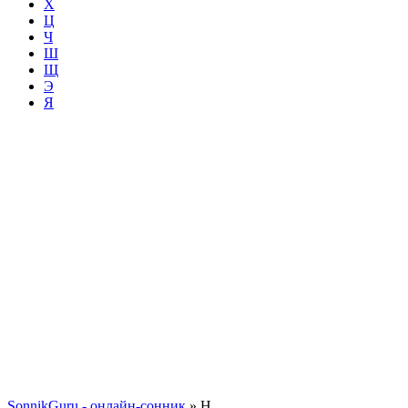
Х
Ц
Ч
Ш
Щ
Э
Я
SonnikGuru - онлайн-сонник
»
Н