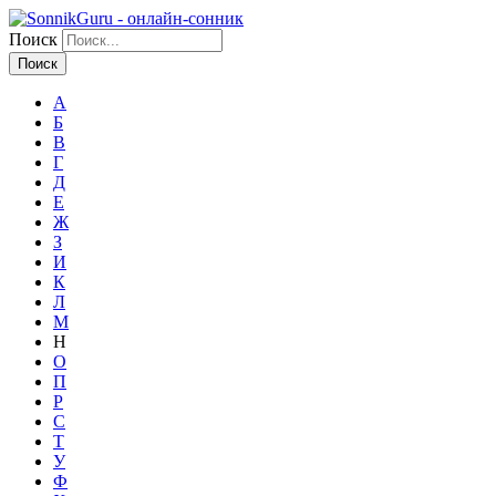
Поиск
А
Б
В
Г
Д
Е
Ж
З
И
К
Л
М
Н
О
П
Р
С
Т
У
Ф