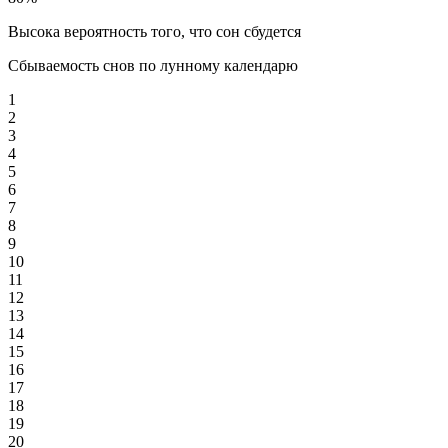
Высока вероятность того, что сон сбудется
Сбываемость снов по лунному календарю
1
2
3
4
5
6
7
8
9
10
11
12
13
14
15
16
17
18
19
20