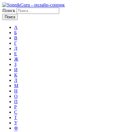
Поиск
А
Б
В
Г
Д
Е
Ж
З
И
К
Л
М
Н
О
П
Р
С
Т
У
Ф