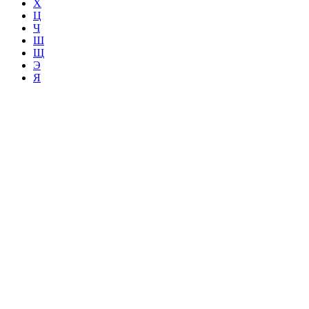
Х
Ц
Ч
Ш
Щ
Э
Я