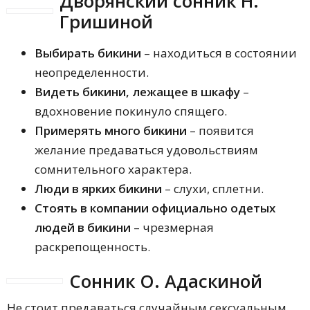
Дворянский сонник Н.
Гришиной
Выбирать бикини
– находиться в состоянии
неопределенности.
Видеть бикини, лежащее в шкафу
–
вдохновение покинуло спящего.
Примерять много бикини
– появится
желание предаваться удовольствиям
сомнительного характера.
Люди в ярких бикини
– слухи, сплетни.
Стоять в компании официально одетых
людей в бикини
– чрезмерная
раскрепощенность.
Сонник О. Адаскиной
Не стоит предаваться случайным сексуальным