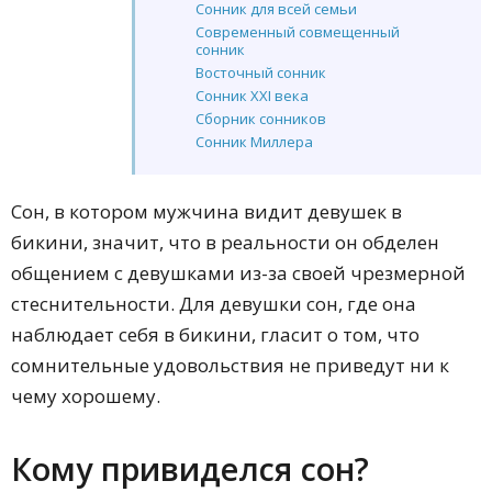
Сонник для всей семьи
Современный совмещенный
сонник
Восточный сонник
Сонник XXI века
Сборник сонников
Сонник Миллера
Сонник Странника
Дворянский сонник Н. Гришиной
Сон, в котором мужчина видит девушек в
Сонник О. Адаскиной
Сонник Юнга
бикини, значит, что в реальности он обделен
Сонник Фрейда
общением с девушками из-за своей чрезмерной
Сонник Цветкова
стеснительности. Для девушки сон, где она
Современный сонник
Лунный сонник
наблюдает себя в бикини, гласит о том, что
Сонник домохозяйки
сомнительные удовольствия не приведут ни к
Римский сонник
чему хорошему.
Сонник от А до Я
Сонник для женщин
Общий сонник
Кому привиделся сон?
Малый Велесов сонник
Семейный сонник