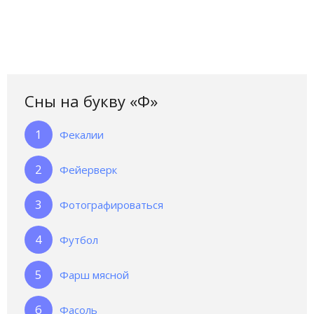
Сны на букву «Ф‎»‎
Фекалии
Фейерверк
Фотографироваться
Футбол
Фарш мясной
Фасоль