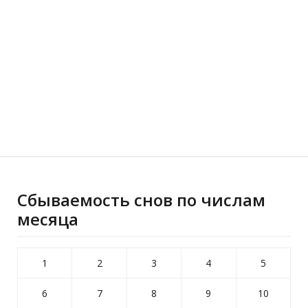
Сбываемость снов по числам
месяца
1
2
3
4
5
6
7
8
9
10