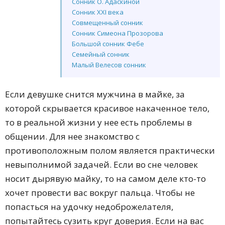
Сонник О. Адаскиной
Сонник XXI века
Совмещенный сонник
Сонник Симеона Прозорова
Большой сонник Фебе
Семейный сонник
Малый Велесов сонник
Сонник Миллера
Сонник Ванги
Если девушке снится мужчина в майке, за
Сонник З. Фрейда
которой скрывается красивое накаченное тело,
то в реальной жизни у нее есть проблемы в
общении. Для нее знакомство с
противоположным полом является практически
невыполнимой задачей. Если во сне человек
носит дырявую майку, то на самом деле кто-то
хочет провести вас вокруг пальца. Чтобы не
попасться на удочку недоброжелателя,
попытайтесь сузить круг доверия. Если на вас