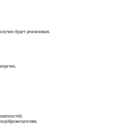
лучно будет реализован.
энергию.
риятностей.
 недоброжелателям.