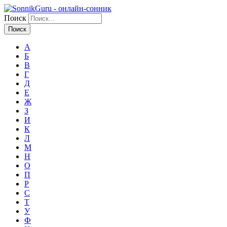
Поиск
А
Б
В
Г
Д
Е
Ж
З
И
К
Л
М
Н
О
П
Р
С
Т
У
Ф