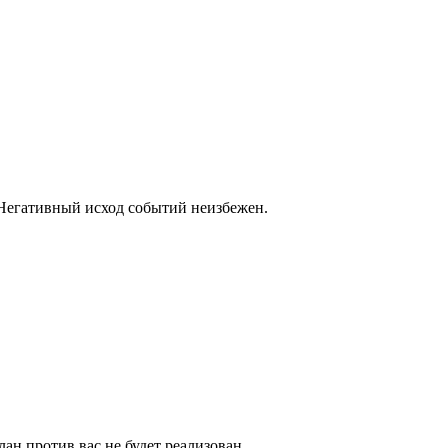
 Негативный исход событий неизбежен.
ан против вас не будет реализован.