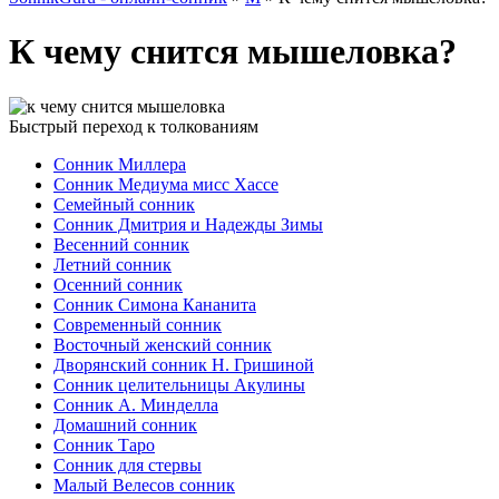
К чему снится мышеловка?
Быстрый переход к толкованиям
Сонник Миллера
Сонник Медиума мисс Хассе
Семейный сонник
Сонник Дмитрия и Надежды Зимы
Весенний сонник
Летний сонник
Осенний сонник
Сонник Симона Кананита
Современный сонник
Восточный женский сонник
Дворянский сонник Н. Гришиной
Сонник целительницы Акулины
Сонник А. Минделла
Домашний сонник
Сонник Таро
Сонник для стервы
Малый Велесов сонник