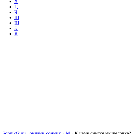
Х
Ц
Ч
Ш
Щ
Э
Я
SonnikGuru - онлайн-сонник
»
М
»
К чему снится мышеловка?