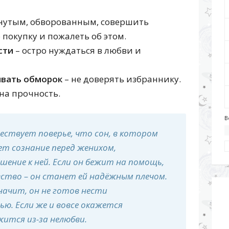
нутым, обворованным, совершить
покупку и пожалеть об этом.
сти
– остро нуждаться в любви и
ывать обморок
– не доверять избраннику.
на прочность.
В
ствует поверье, что сон, в котором
т сознание перед женихом,
ение к ней. Если он бежит на помощь,
ство – он станет ей надёжным плечом.
начит, он не готов нести
ю. Если же и вовсе окажется
жится из-за нелюбви.