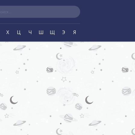
ск
Х
Ц
Ч
Ш
Щ
Э
Я