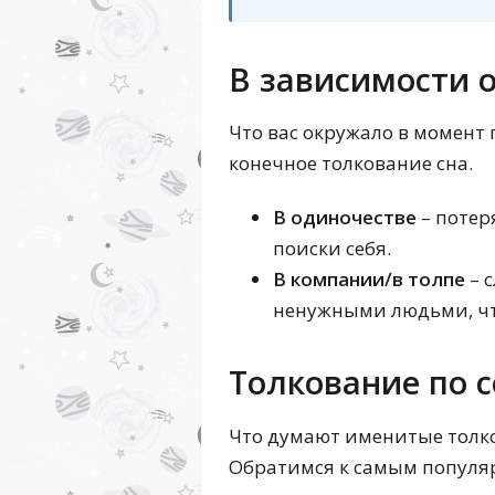
В зависимости 
Что вас окружало в момент 
конечное толкование сна.
В одиночестве
– потер
поиски себя.
В компании/в толпе
– с
ненужными людьми, чт
Толкование по 
Что думают именитые толко
Обратимся к самым популя