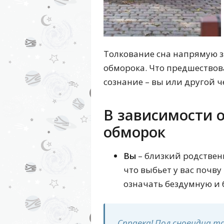
Толкование сна напрямую з
обморока. Что предшествов
сознание – вы или другой 
В зависимости от
обморок
Вы
– близкий родствен
что выбьет у вас почву
означать бездумную и 
Справка! Пол сновидца т