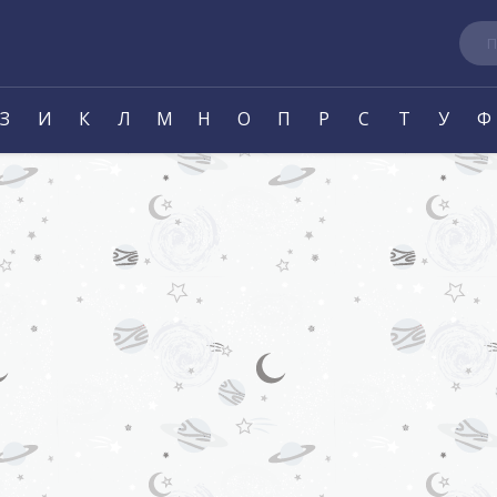
Пои
З
И
К
Л
М
Н
О
П
Р
С
Т
У
Ф