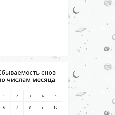
Сбываемость снов
по числам месяца
1
2
3
4
5
6
7
8
9
10