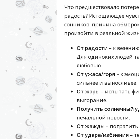
Что предшествовало потере
радость? Истощающее чувст
сонников, причина обморока
произойти в реальной жизн
От радости
– к везени
Для одиноких людей та
любовью.
От ужаса/горя
– к эмоц
сильнее и выносливее.
От жары
– испытать ф
выгорание.
Получить солнечный у
печальной новости.
От жажды
– потратить 
От удара/избиения
– т