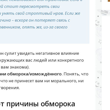
Современный сонник
Большой сонник Фебе
 ей стоит пересмотреть свои
Сонник именинников сентября, октября,
 унять свой строптивый нрав. Если же
ноября, декабря
жчина – вскоре он потеряет связь с
Сонник именинников мая, июня, июля,
августа
венником, опять же, из-за своего
Сонник именинников января, февраля,
марта, апреля
Сонник Ванги
Сонник Цветкова
Сонник Хассе
сон сулит увидеть негативное влияние
Сонник Кананита
окружающих вас людей или конкретного
 вам знакома).
рани обморока/измождённого
. Понять, что
 что не принесет вам ни морального, ни
творения.
от причины обморока