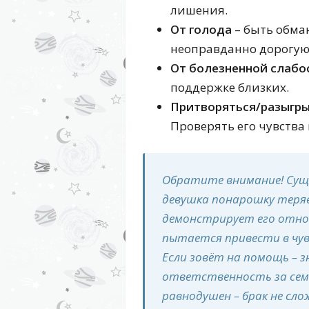
лишения.
От голода
– быть обма
неоправданно дорогую 
От болезненной слабо
поддержке близких.
Притворяться/разыгр
Проверять его чувства 
Обратите внимание! Суще
девушка понарошку теряе
демонстрирует его отнош
пытается привести в чув
Если зовёт на помощь – з
ответственность за семь
равнодушен – брак не сло