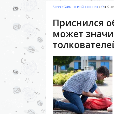
SonnikGuru - онлайн-сонник
»
О
»
К че
Приснился об
может значи
толкователе