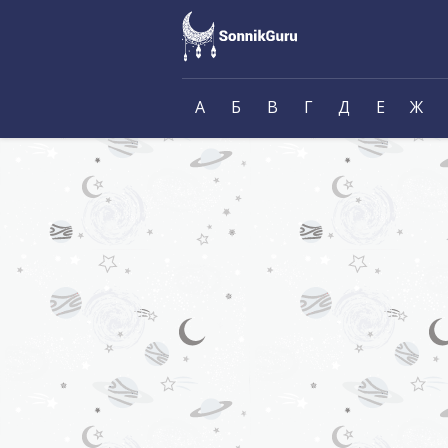
А
Б
В
Г
Д
Е
Ж