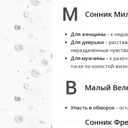
Сонник Ми
Для женщины
– к недо
Для девушки
– расста
неразделённые чувства
Для мужчины
– к разо
тоске по холостой жизн
Малый Веле
Упасть в обморок
– ост
Сонник Фр