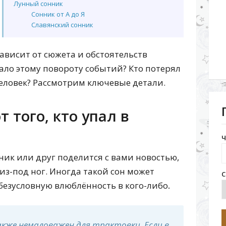
Лунный сонник
Сонник от А до Я
Славянский сонник
Сонник современной женщины
Семейный сонник
ависит от сюжета и обстоятельств
Новый сонник 1918 г.
ало этому повороту событий? Кто потерял
Любовный сонник
Сонник Медеи
человек? Рассмотрим ключевые детали.
Сонник Дмитрия и Надежды Зимы
Астрологический сонник
Весенний сонник
 того, кто упал в
Летний сонник
Осенний сонник
Ч
Зимний сонник
Сонник Валерия Мельникова
ник или друг поделится с вами новостью,
Новейший сонник Иванова
 из-под ног. Иногда такой сон может
Сонник Екатерины Великой
С
Сонник целительницы Акулины
безусловную влюблённость в кого-либо
.
Французский сонник
Исландский сонник
Восточный сонник
акже немаловажен для трактовки. Если в