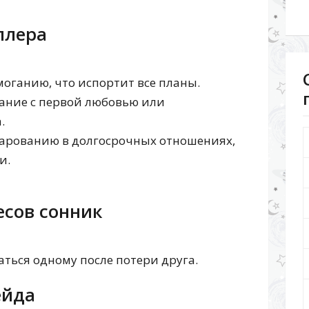
ллера
моганию, что испортит все планы.
вание с первой любовью или
.
чарованию в долгосрочных отношениях,
и.
сов сонник
аться одному после потери друга.
ейда