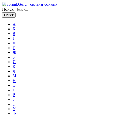
Поиск
А
Б
В
Г
Д
Е
Ж
З
И
К
Л
М
Н
О
П
Р
С
Т
У
Ф