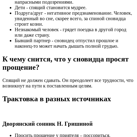
напрасными подозрениями.
Дети
- спящий становится мудрее.
Подруга/друг
- негативное предзнаменование. Человек,
увиденный во сне, скорее всего, за спиной сновидца
строит козни.
Незнакомый человек
- грядет поездка в другой город
или даже страну.
Бывший партнер
- сновидец отпустил прошлое и
наконец-то может начать дышать полной грудью.
К чему снится, что у сновидца просят
прощение?
Спящий не должен сдавать. Он преодолеет все трудности, что
возникнут на пути к поставленным целям.
Трактовка в разных источниках
Дворянский сонник Н. Гришиной
Просить прощение у приятеля
– поссориться.