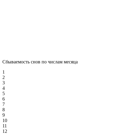
Сбываемость снов по числам месяца
1
2
3
4
5
6
7
8
9
10
11
12