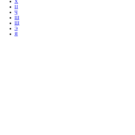
Х
Ц
Ч
Ш
Щ
Э
Я