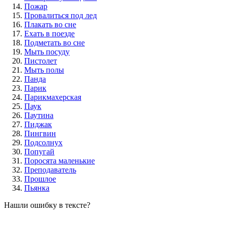
Пожар
Провалиться под лед
Плакать во сне
Ехать в поезде
Подметать во сне
Мыть посуду
Пистолет
Мыть полы
Панда
Парик
Парикмахерская
Паук
Паутина
Пиджак
Пингвин
Подсолнух
Попугай
Поросята маленькие
Преподаватель
Прошлое
Пьянка
Нашли ошибку в тексте?