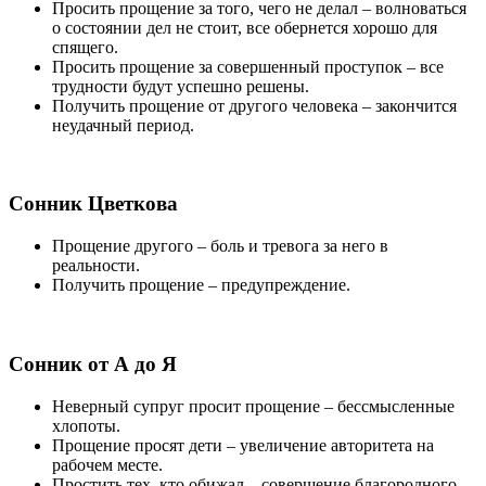
Просить прощение за того, чего не делал
– волноваться
о состоянии дел не стоит, все обернется хорошо для
спящего.
Просить прощение за совершенный проступок
– все
трудности будут успешно решены.
Получить прощение от другого человека
– закончится
неудачный период.
Сонник Цветкова
Прощение другого
– боль и тревога за него в
реальности.
Получить прощение
– предупреждение.
Сонник от А до Я
Неверный супруг просит прощение
– бессмысленные
хлопоты.
Прощение просят дети
– увеличение авторитета на
рабочем месте.
Простить тех, кто обижал
– совершение благородного