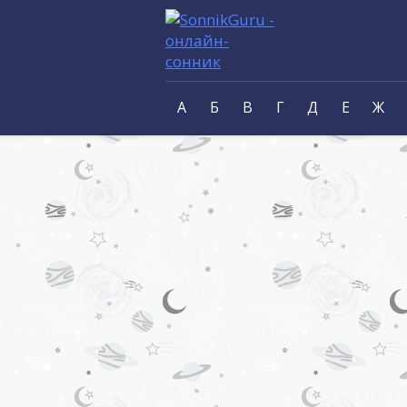
А
Б
В
Г
Д
Е
Ж