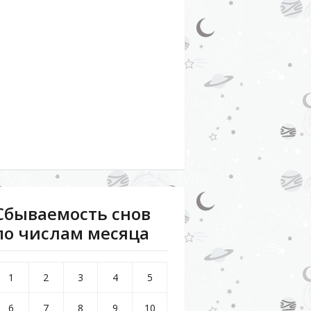
Сбываемость снов
по числам месяца
1
2
3
4
5
6
7
8
9
10