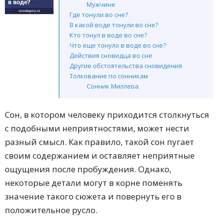
Мужчине
Где тонули во сне?
В какой воде тонули во сне?
Кто тонул в воде во сне?
Что еще тонуло в воде во сне?
Действия сновидца во сне
Другие обстоятельства сновидения
Толкование по сонникам
Сонник Миллера
Сонник Ванги
Сонник З. Фрейда
Сон, в котором человеку приходится столкнуться
Сонник Цветкова
с подобными неприятностями, может нести
Сонник Лоффа
Сонник Хассе
разный смысл. Как правило, такой сон пугает
Сонник Нострадамуса
своим содержанием и оставляет неприятные
Сонник Менегетти
ощущения после пробуждения. Однако,
Сонник Лонго
Сонник Азара
некоторые детали могут в корне поменять
Сонник Кананита
значение такого сюжета и повернуть его в
Сонник Велес
положительное русло.
Сонник Эзопа