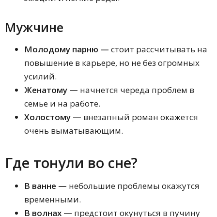
Сонник 2012
Мифологический сонник
Мужчине
Психологический толкователь
Фурцева
Идиоматический сонник
Молодому парню —
стоит рассчитывать на
Эзотерический сонник
повышение в карьере, но не без огромных
Любовный сонник
Сонник именинников января,
усилий.
февраля, марта, апреля
Женатому —
начнется череда проблем в
Сонник именинников сентября,
октября, ноября, декабря
семье и на работе.
Сонник именинников мая, июня,
Холостому —
внезапный роман окажется
июля, августа
Сонник для женщин
очень выматывающим.
Сонник для мужчин
Лунный сонник
Где тонули во сне?
Цыганский сонник
Интимный сонник
Зимний сонник
В ванне —
небольшие проблемы окажутся
Летний сонник
временными.
Осенний сонник
Домашний сонник
В волнах —
предстоит окунуться в пучину