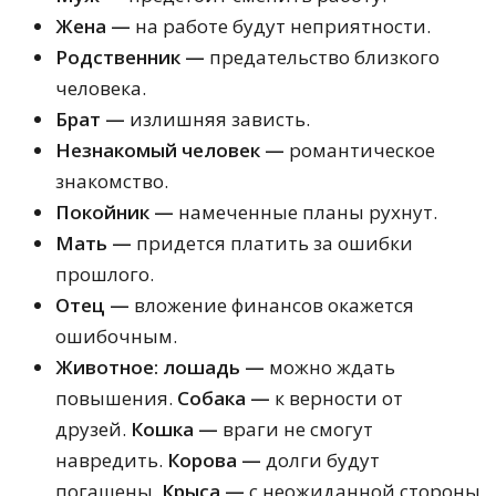
Жена —
на работе будут неприятности.
Родственник —
предательство близкого
человека.
Брат —
излишняя зависть.
Незнакомый человек —
романтическое
знакомство.
Покойник —
намеченные планы рухнут.
Мать —
придется платить за ошибки
прошлого.
Отец —
вложение финансов окажется
ошибочным.
Животное:
лошадь —
можно ждать
повышения.
Собака —
к верности от
друзей.
Кошка —
враги не смогут
навредить.
Корова —
долги будут
погашены.
Крыса —
с неожиданной стороны