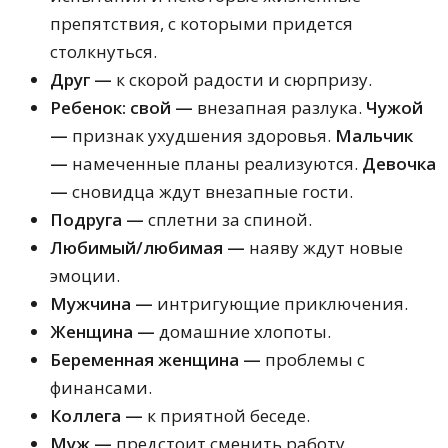
препятствия, с которыми придется
столкнуться.
Друг —
к скорой радости и сюрпризу.
Ребенок:
свой —
внезапная разлука.
Чужой
—
признак ухудшения здоровья.
Мальчик
—
намеченные планы реализуются.
Девочка
—
сновидца ждут внезапные гости.
Подруга —
сплетни за спиной.
Любимый/любимая —
наяву ждут новые
эмоции.
Мужчина —
интригующие приключения.
Женщина —
домашние хлопоты.
Беременная женщина —
проблемы с
финансами.
Коллега —
к приятной беседе.
Муж —
предстоит сменить работу.