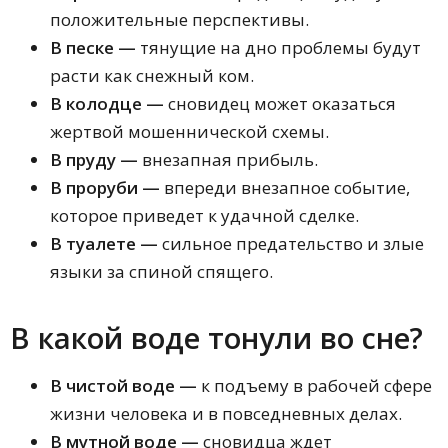
положительные перспективы.
В песке —
тянущие на дно проблемы будут
расти как снежный ком.
В колодце —
сновидец может оказаться
жертвой мошеннической схемы.
В пруду —
внезапная прибыль.
В проруби —
впереди внезапное событие,
которое приведет к удачной сделке.
В туалете —
сильное предательство и злые
языки за спиной спящего.
В какой воде тонули во сне?
В чистой воде —
к подъему в рабочей сфере
жизни человека и в повседневных делах.
В мутной воде —
сновидца ждет