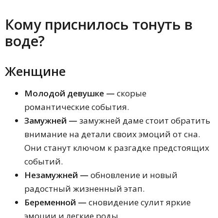
Сонник Адаскиной
Сонник Странника
Кому приснилось тонуть в
Сонник Екатерины Великой
Сонник целительницы Акулины
воде?
Сонник Дмитрия и Надежды Зимы
Английский сонник
Ассирийский сонник
Женщине
Современный сонник
Большой сонник Фебе
Молодой девушке —
скорые
Китайский сонник
Исламский сонник
романтические события.
Русский сонник
Замужней —
замужней даме стоит обратить
Славянский сонник
внимание на детали своих эмоций от сна.
Украинский сонник
Семейный сонник
Они станут ключом к разгадке предстоящих
Новый и самый полный сонник 1918
событий.
г.
Сонник XXI века
Незамужней —
обновление и новый
Снотолкователь 1829 года
радостный жизненный этап.
Сонник Шереминской
Беременной —
сновидение сулит яркие
Сонник Артемидора
Детский сонник
эмоции и легкие роды.