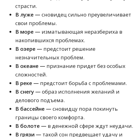
Творческий сонник
страсти.
Романтический сонник
В луже —
сновидец сильно преувеличивает
Большой сонник Натальи
Степановой
свои проблемы.
Сонник Г. Иванова
В море —
изматывающая неразбериха в
Сонник Шиллера-Школьника
Звездный сонник
накопившихся проблемах.
Сонник Медеи
В озере —
предстоит решение
Сонник домохозяйки
незначительных проблем.
Сонник будущего
Универсальный сонник
В океане —
признание придет без особых
Сонник Морозовой
сложностей.
Сонник Мартына Задеки
В реке —
предстоит борьба с проблемами.
Сонник Желтого Императора
Сонник подсознания
В снегу —
образ исполнения желаний и
Сонник по дням недели
делового подъема.
В бассейне —
сновидцу пора покинуть
границы своего комфорта.
В болоте —
в денежной сфере ждут неудачи.
В грязи —
такой сон предвещает удачу и