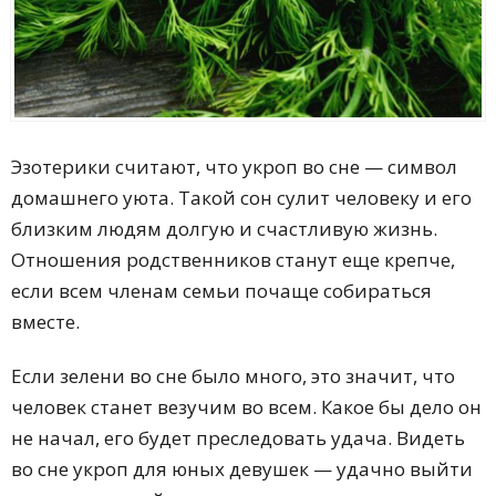
Летний сонник
Весенний сонник
Осенний сонник
Исламский сонник
Лунный сонник
Кулинарный сонник
Сонник медиума Хассе
Эзотерики считают, что укроп во сне — символ
Сонник апостола Симона Кананита
домашнего уюта. Такой сон сулит человеку и его
Сонник Таро
близким людям долгую и счастливую жизнь.
Сонник эзотерика Е. Цветкова
Сонник Ю. Лонго
Отношения родственников станут еще крепче,
Славянский сонник
если всем членам семьи почаще собираться
Трактовки по знаку Зодиака
вместе.
Если зелени во сне было много, это значит, что
человек станет везучим во всем. Какое бы дело он
не начал, его будет преследовать удача. Видеть
во сне укроп для юных девушек — удачно выйти