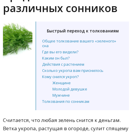
различных сонников
Быстрый переход к толкованиям
Общее толкование вашего «зеленого»
сна
Где вы его видели?
Каким он был?
Действия с растением
Сколько укропа вам приснилось
Кому снился укроп?
Женщине
Молодой девушке
Мужчине
Толкования по сонникам
Сонник Миллера
Сонник Фрейда
Считается, что любая зелень снится к деньгам.
Сонник именинников сентября,
октября, ноября, декабря
Ветка укропа, растущая в огороде, сулит спящему
Сонник именинников мая, июня,