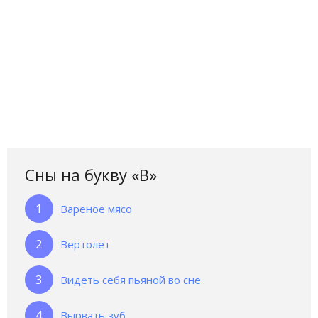
Сны на букву «В‎»‎
Вареное мясо
Вертолет
Видеть себя пьяной во сне
Вырвать зуб