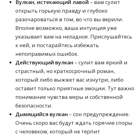
Вулкан, истекающий лавой
– вам сулит
Ведический сонник от Шри Свами
открыть горькую правду и глубоко
Шивананда
Восточный сонник
разочароваться в том, во что вы верили.
Сонник Медеи
Вполне возможно, ваша интуиция уже
Детский сонник
указывает вам на неладное. Прислушайтесь
Психологический сонник
Идиоматический сонник
к ней, и постарайтесь избежать
Сонник Фрейда
непоправимых ошибок.
Действующий вулкан
– сулит вам яркий и
страстный, но краткосрочный роман,
который либо выжжет вас изнутри, либо
оставит только приятные эмоции. Тут важно
понимание чувства меры и собственной
безопасности.
Дымящийся вулкан
– сон предупреждение.
Очень скоро вас будут ждать горячие споры
с человеком, который не терпит