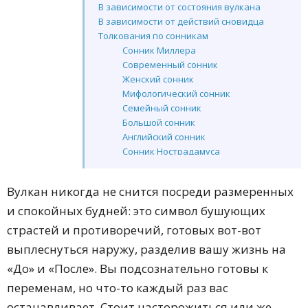
В зависимости от состояния вулкана
В зависимости от действий сновидца
Толкования по сонникам
Сонник Миллера
Современный сонник
Женский сонник
Мифологический сонник
Семейный сонник
Большой сонник
Английский сонник
Сонник Нострадамуса
Сонник Ванги
Сонник Хассе
Вулкан никогда не снится посреди размеренных
Сонник XXI века
и спокойных будней: это символ бушующих
Классический сонник
Сонник Федоровской
страстей и противоречий, готовых вот-вот
Сонник от А до Я
выплеснуться наружу, разделив вашу жизнь на
Сонник встреч
«До» и «После». Вы подсознательно готовы к
Сонник Странника
Сонник Льюиса
переменам, но что-то каждый раз вас
Психоаналитический Самохвалова
останавливает. Стоит насторожиться или же