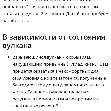
Сонник будущего
поднажать? Точная трактовка сна во многом
Сонник О. Адаскиной
Именинников сентября, октября,
зависит от деталей и сюжета. Давайте попробуем
ноября, декабря
разобраться.
Именинников мая, июня, июля,
августа
Именинников января, февраля,
марта, апреля
В зависимости от состояния
Сонник Симеона Прозорова
вулкана
Сонник любовных отношений
Сонник Дмитрия и Надежды Зимы
Сонник С. Каратова
Взрывающийся вулкан
– к событиям,
Сонник Дениз Линн
нарушающим привычный уклад жизни. Вам
Сонник Екатерины Великой
Сонник В. Мельникова
придётся оказаться в некомфортных для
Сонник подсознания
себя условиях, но впечатления, полученные
Сонник Гришиной
благодаря этому опыту, запомнятся на всю
Карманный Т. Лагутиной
Американский сонник
жизнь. Главное – руководствоваться
Сонник Майя
разумом, а не эмоциями и не принимать
Сонник 1918 г.
спонтанных решений.
Большой сонник Натальи
Степановой