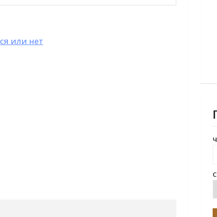
ся или нет
Ч
С