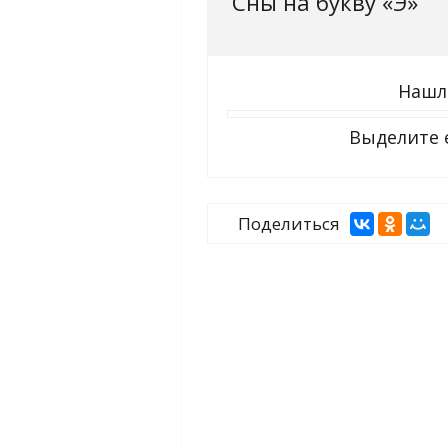
Сны на букву «Э‎»‎
Нашл
Выделите 
Поделиться