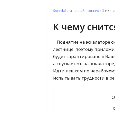
SonnikGuru - онлайн-сонник
»
Э
»
К че
К чему снитс
Поднятие на эскалаторе 
лестнице, поэтому приложи
будет гарантировано в Ваш
а спускаетесь на эскалаторе
Идти пешком по нерабочему
испытывать трудности в р
О
С