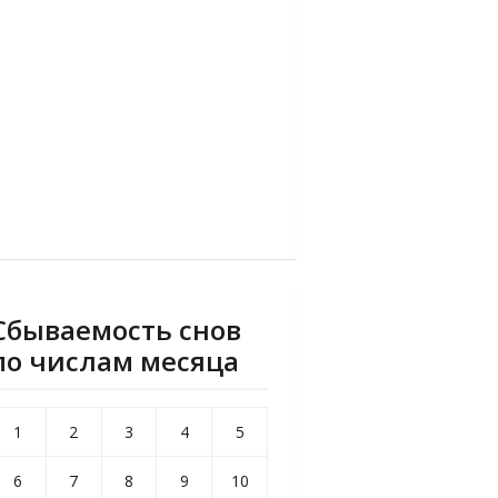
Сбываемость снов
по числам месяца
1
2
3
4
5
6
7
8
9
10