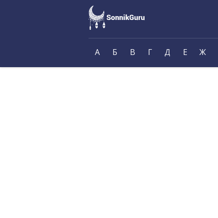
А
Б
В
Г
Д
Е
Ж