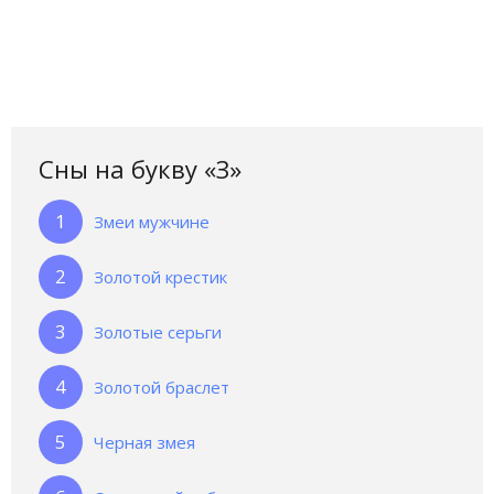
Сны на букву «З‎»‎
Змеи мужчине
Золотой крестик
Золотые серьги
Золотой браслет
Черная змея