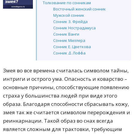
Толкование по сонникам
Восточный женский сонник
Мужской сонник
Сонник З. Фрейда
Сонник Нострадамуса
Сонник Ванги
Сонник Миллера
Сонник Е. Цветкова
Сонник Д. Лоффа
Сонник медиума мисс Хассе
Итальянский сонник А. Менегетти
Змея во все времена считалась символом тайны,
Сонник Ю. Лонго (Белого мага)
интриги и острого ума. Опасность и коварство –
Еврейский сонник Азара
Сонник Симона Кананита
основные причины, способствующие появлению
Малый Велесов сонник
страха у большинства людей при виде этого
Сонник Эзопа
образа. Благодаря способности сбрасывать кожу,
Сонник странника Т. Смирнова
Сонник Екатерины Великой
змея так же считается символом перерождения и
Сонник целительницы Акулины
реинкарнации. Такой образ во снах всегда
Английский сонник
является сложным для трактовки, требующим
Французский сонник