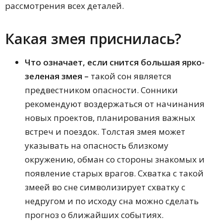
Современный сонник
рассмотрения всех деталей.
Русский народный сонник
Славянский сонник
Любовный сонник
Какая змея приснилась?
Лунный сонник
Сонник Юнга
Что означает, если снится большая ярко-
Исламский сонник
Американский сонник
зеленая змея –
такой сон является
Украинский сонник Н. Дмитренко
предвестником опасности. Сонники
Цыганский сонник
рекомендуют воздержаться от начинания
Эзотерический сонник Е. Аноповой
Сонник от А до Я (В. Мельникова)
новых проектов, планирования важных
Романтический сонник
встреч и поездок. Толстая змея может
Сонник домохозяйки
указывать на опасность близкому
Сонник 21 века
Сонник целительницы
окружению, обман со стороны знакомых и
Федоровской
появление старых врагов. Схватка с такой
Идиоматический сонник
змеей во сне символизирует схватку с
недругом и по исходу сна можно сделать
прогноз о ближайших событиях.