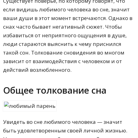
Существует поверье, по которому говорят, что
Восточный женский сонник
если видишь любимого человека во сне, значит
Современный сонник Н.
Степановой
ваши души в этот момент встречаются. Однако в
Французский сонник
снах часто бывает негативный сюжет. Чтобы
Сонник Ванги
Сонник Хассе
избавиться от неприятного ощущения в душе,
Сонник Лонго
люди стараются выяснить к чему приснился
Славянский сонник
такой сон. Толкование сновидения во многом
Классический сонник
Сонник Малый Велесов
зависит от взаимодействия с человеком и от
Сонник влюбленных
действий возлюбленного.
Общее толкование сна
Увидеть во сне любимого человека — значит
быть удовлетворенным своей личной жизнью.