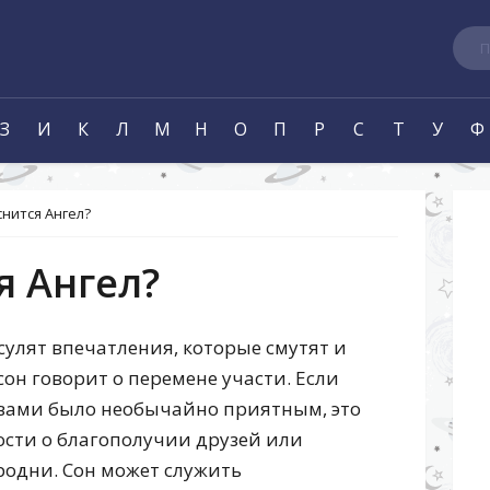
Пои
З
И
К
Л
М
Н
О
П
Р
С
Т
У
Ф
снится Ангел?
я Ангел?
сулят впечатления, которые смутят и
сон говорит о перемене участи. Если
твами было необычайно приятным, это
сти о благополучии друзей или
родни. Сон может служить