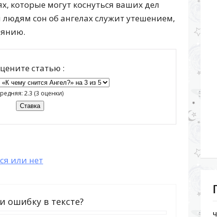
х, которые могут коснуться ваших дел
людям сон об ангелах служит утешением,
аянию.
цените статью :
редняя:
2.3
(
3
оценки)
ся или нет
и ошибку в тексте?
Ч