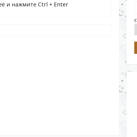
её и нажмите
Ctrl + Enter
С