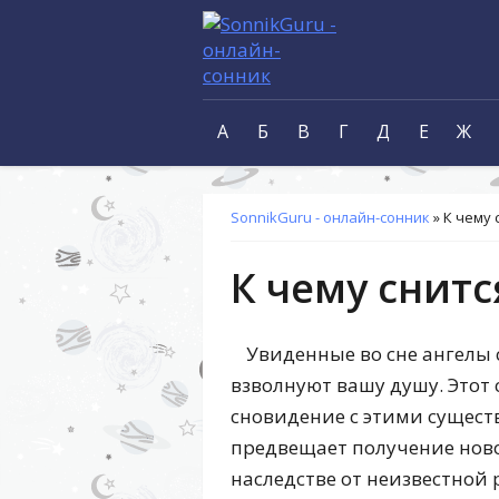
А
Б
В
Г
Д
Е
Ж
SonnikGuru - онлайн-сонник
»
К чему 
К чему снитс
Увиденные во сне ангелы 
взволнуют вашу душу. Этот 
сновидение с этими сущес
предвещает получение ново
наследстве от неизвестной 