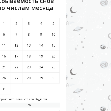
Сбываемость снов
по числам месяца
1
2
3
4
5
6
7
8
9
10
11
12
13
14
15
16
17
18
19
20
21
22
23
24
25
26
27
28
29
30
31
ероятность того, что сон сбудется:
0
%