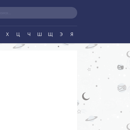
ск
Х
Ц
Ч
Ш
Щ
Э
Я