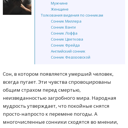
Мужчине
Женщине
Толкования видения по сонникам
Сонник Миллера
Сонник Ванги
Сонник Лоффа
Сонник Цветкова
Сонник Фрейда
Английский сонник
Сонник Федоровской
Сонник Азара
Современный сонник
Сон, в котором появляется умерший человек,
Восточный сонник
всегда пугает. Эти чувства спровоцированы
Дворянский сонник Н. Гришиной
Любовный сонник
общим страхом перед смертью,
Итальянский сонник Менегетти
неизведанностью загробного мира. Народная
Сонник символов
мудрость утверждает, что покойные снятся
Сонник Мартына Задеки
Средневековый сонник
просто-напросто к перемене погоды. А
Китайский сонник Чжоу-Гуна
многочисленные сонники сходятся во мнении,
Сонник Велес