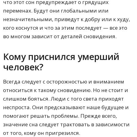
что этот сон предупреждает о грядущих
Детский сонник
Русский сонник
переменах. Будут они глобальными или
Сонник XXI века
незначительными, приведут к добру или к худу,
Украинский сонник
кого коснутся и что за этим последует — все это
Сонник Эзопа
Сонник Хассе
во многом зависит от деталей сновидения.
Сонник Лонго
Сонник Нострадамуса
Народный сонник
Кому приснился умерший
Психологический сонник
человек?
Сонник Фурцева
Романтический сонник
Сонник Майя
Всегда следует с осторожностью и вниманием
Исламский сонник
относиться к такому сновидению. Но не стоит и
Сонник Робинсона
Сонник Нэнси Вагаймен
слишком бояться. Люди с того света приходят
Лунный сонник
неспроста. Они предсказывают наше будущее и
Фольклорный сонник
помогают решать проблемы. Прежде всего,
Кем приходился сновидцу, увиденный во
сне умерший человек?
значение сна следует трактовать в зависимости
Родственником
от того, кому он пригрезился.
Знакомым