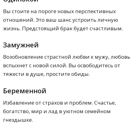
Обнимает сновидца
Дарит спящему что-то
Вы стоите на пороге новых перспективных
Плачет
отношений. Это ваш шанс устроить личную
Зовет с собой
Говорит, что снова стал живым
жизнь. Предстоящий брак будет счастливым.
Просит что-то
Злится
Замужней
Уходит
Готовит еду
Возобновление страстной любви к мужу, любовь
Дает что-то
Молчит и смотрит пристально
вспыхнет с новой силой. Вы освободитесь от
Поет
тяжести в душе, простите обиды.
Жалуется на холод
Заходит в дом спящего
Беременной
Что-то забирает
Дерется
Избавление от страхов и проблем. Счастье,
Держит за руку
Защищает
богатство, мир и лад в уютном семейном
Спит рядом
гнездышке.
Плавает в воде
Выгоняет из дома
Целует в губы