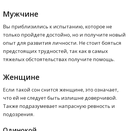
Незнакомым
Когда умер, привидевшийся во сне?
Мужчине
Что означает внешний вид покойного?
Грязный
Вы приблизились к испытанию, которое не
Опрятный
только пройдете достойно, но и получите новый
Голый
Голый и красиво лежащий в гробу
опыт для развития личности. Не стоит бояться
Каким был умерший человек из сна?
предстоящих трудностей, так как в самых
Пьяным
тяжелых обстоятельствах получите помощь.
Молодым
Старым
В женской одежде
Женщине
Толстым
Худым
Если такой сон снится женщине, это означает,
Беременным
Больным
что ей не следует быть излишне доверчивой.
Действия покойного в видении и их
Также подразумевает напрасную ревность и
трактовка
Покойник говорит о смерти
подозрения.
Покойник ожил
Покойник умирает или болеет
Одинокой