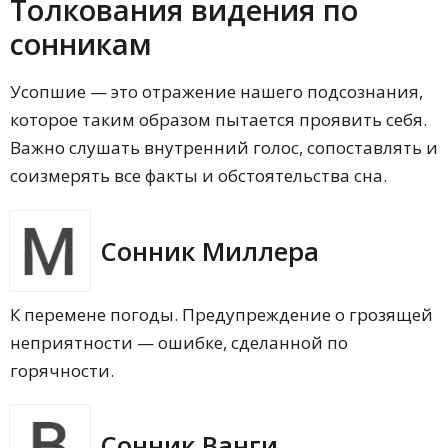
Толкования видения по
Разговаривает со спящим
сонникам
Действия сновидца по отношению к
мертвому человеку и их толкование
Обнимается
Усопшие — это отражение нашего подсознания,
Дает что-то
Дарит что-то
которое таким образом пытается проявить себя.
Бьет, душит
Важно слушать внутренний голос, сопоставлять и
Снова хоронит
соизмерять все факты и обстоятельства сна.
Выпивает вместе
Одевает и обувает
Кормит
Отказывает в еде
Сонник Миллера
Плачет по знакомому умершему
Что означает, когда человек, который
умер, предстает в живом образе во сне?
К перемене погоды. Предупреждение о грозящей
Что значит, если приходится часто
видеть похороны умершего человека в
неприятности — ошибке, сделанной по
ночных грезах?
горячности.
Что для сновидца значит видеть себя во
сне умершим?
Что означает, если умерший приснился
до того, как прошло 40 дней со дня его
Сонник Ванги
смерти?