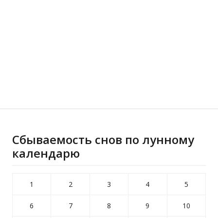
Сбываемость снов по лунному
календарю
1
2
3
4
5
6
7
8
9
10