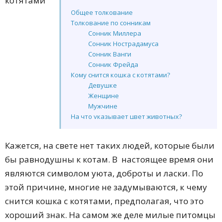
Общее толкование
Толкование по сонникам
Сонник Миллера
Сонник Нострадамуса
Сонник Ванги
Сонник Фрейда
Кому снится кошка с котятами?
Девушке
Женщине
Мужчине
На что указывает цвет животных?
Кормление котят во сне
Новорожденные котята
Кажется, на свете нет таких людей, которые были
Много ли котят у кошки?
бы равнодушны к котам. В настоящее время они
К чему снятся кошачьи роды?
Убивать котят во сне
являются символом уюта, доброты и ласки. По
этой причине, многие не задумываются, к чему
снится кошка с котятами, предполагая, что это
хороший знак. На самом же деле милые питомцы