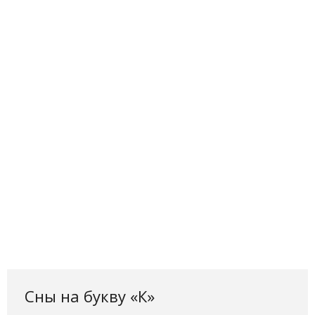
Сны на букву «К‎»‎