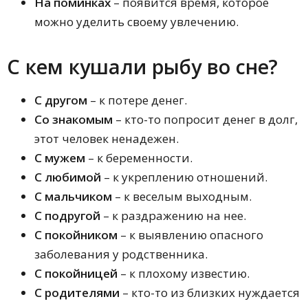
На поминках
– появится время, которое
можно уделить своему увлечению.
С кем кушали рыбу во сне?
С другом
– к потере денег.
Со знакомым
– кто-то попросит денег в долг,
этот человек ненадежен.
С мужем
– к беременности.
С любимой
– к укреплению отношений.
С мальчиком
– к веселым выходным.
С подругой
– к раздражению на нее.
С покойником
– к выявлению опасного
заболевания у родственника.
С покойницей
– к плохому известию.
С родителями
– кто-то из близких нуждается