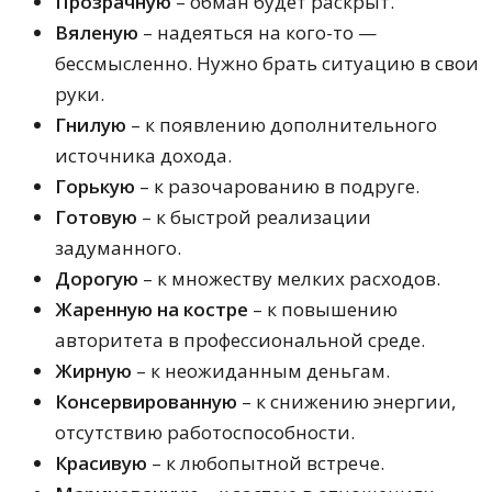
Прозрачную
– обман будет раскрыт.
Вяленую
– надеяться на кого-то —
бессмысленно. Нужно брать ситуацию в свои
руки.
Гнилую
– к появлению дополнительного
источника дохода.
Горькую
– к разочарованию в подруге.
Готовую
– к быстрой реализации
задуманного.
Дорогую
– к множеству мелких расходов.
Жаренную на костре
– к повышению
авторитета в профессиональной среде.
Жирную
– к неожиданным деньгам.
Консервированную
– к снижению энергии,
отсутствию работоспособности.
Красивую
– к любопытной встрече.