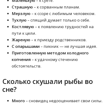
Маленькую
– к суете.
Страшную
– к сорванным планам.
Мерзлую
– к ссоре с любимым человеком.
Тухлую
– спящий думает только о себе.
Костлявую
– к появлению трудностей на
пути к цели.
Жареную
– к приезду родственников.
С опарышами
– пикник — не лучшая идея.
Приготовленную методом холодного
копчения
– к удачному стечению
обстоятельств.
Сколько скушали рыбы во
сне?
Много
– сновидец недооценивает свои силы.