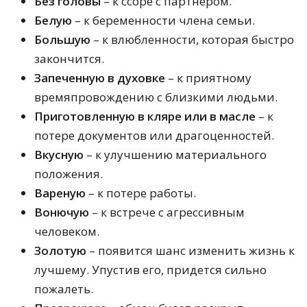
Без головы
– к ссоре с партнером.
Белую
– к беременности члена семьи.
Большую
– к влюбленности, которая быстро
закончится.
Запеченную в духовке
– к приятному
времяпровождению с близкими людьми.
Приготовленную в кляре или в масле
– к
потере документов или драгоценностей.
Вкусную
– к улучшению материального
положения.
Вареную
– к потере работы.
Вонючую
– к встрече с агрессивным
человеком.
Золотую
– появится шанс изменить жизнь к
лучшему. Упустив его, придется сильно
пожалеть.