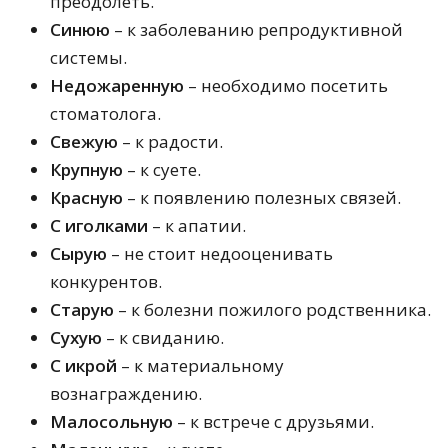
преодолеть.
Синюю
– к заболеванию репродуктивной
системы.
Недожаренную
– необходимо посетить
стоматолога.
Свежую
– к радости.
Крупную
– к суете.
Красную
– к появлению полезных связей.
С иголками
– к апатии.
Сырую
– не стоит недооценивать
конкурентов.
Старую
– к болезни пожилого родственника.
Сухую
– к свиданию.
С икрой
– к материальному
вознаграждению.
Малосольную
– к встрече с друзьями.