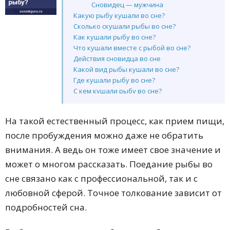
Сновидец — мужчина
Какую рыбу кушали во сне?
Сколько скушали рыбы во сне?
Как кушали рыбу во сне?
Что кушали вместе с рыбой во сне?
Действия сновидца во сне
Какой вид рыбы кушали во сне?
Где кушали рыбу во сне?
С кем кушали рыбу во сне?
В зависимости от дня недели
Другие обстоятельства сновидения
На такой естественный процесс, как прием пищи,
Толкование по сонникам
после пробуждения можно даже не обратить
Сонник Миллера
Сонник Ванги
внимания. А ведь он тоже имеет свое значение и
Сонник З. Фрейда
может о многом рассказать. Поедание рыбы во
Сонник Цветкова
сне связано как с профессиональной, так и с
Сонник Лоффа
Сонник Хассе
любовной сферой. Точное толкование зависит от
Сонник Менегетти
подробностей сна.
Сонник Лонго
Сонник Азара