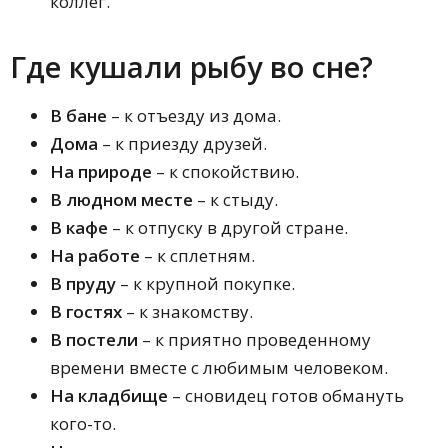
коллег.
Где кушали рыбу во сне?
В бане
– к отъезду из дома.
Дома
– к приезду друзей.
На природе
– к спокойствию.
В людном месте
– к стыду.
В кафе
– к отпуску в другой стране.
На работе
– к сплетням.
В пруду
– к крупной покупке.
В гостях
– к знакомству.
В постели
– к приятно проведенному
времени вместе с любимым человеком.
На кладбище
– сновидец готов обмануть
кого-то.