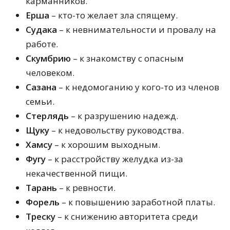
карманников.
Ерша
– кто-то желает зла спящему.
Судака
– к невнимательности и провалу на
работе.
Скумбрию
– к знакомству с опасным
человеком.
Сазана
– к недомоганию у кого-то из членов
семьи.
Стерлядь
– к разрушению надежд.
Щуку
– к недовольству руководства.
Хамсу
– к хорошим выходным.
Фугу
– к расстройству желудка из-за
некачественной пищи.
Тарань
– к ревности.
Форель
– к повышению заработной платы.
Треску
– к снижению авторитета среди