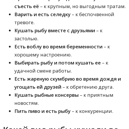
съесть её
– к крупным, но выгодным тратам.
Варить и есть селедку
– к беспочвенной
тревоге.
Кушать рыбу вместе с друзьями
– к
застолью.
Есть воблу во время беременности
– к
хорошему настроению.
Выбирать рыбу и потом кушать ее
– к
удачной смене работы.
Есть жареную скумбрию во время дождя и
угощать ей друзей
– к обретению друга.
Кушать рыбные консервы
– к приятным
новостям.
Пить пиво и есть рыбу
– к конкуренции.