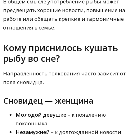
В общем смысле употребление рыбы может
Сонник Велес
Сонник Странника
предвещать хорошие новости, повышение на
Сонник Екатерины Великой
работе или обещать крепкие и гармоничные
Сонник целительницы Акулины
отношения в семье.
Английский сонник
Французский сонник
Ассирийский сонник
Кому приснилось кушать
Универсальный сонник
Большой сонник Фебе
рыбу во сне?
Снотолкователь 1829 года
Современный сонник
Китайский сонник
Направленность толкования часто зависит от
Исламский сонник
пола сновидца.
Сонник Нострадамуса
Русский сонник
Сновидец — женщина
Славянский сонник
Сонник Юноны
Украинский сонник
Молодой девушке
– к появлению
Семейный сонник
поклонника.
Эзотерический сонник
Любовный сонник
Незамужней
– к долгожданной новости.
Сонник для женщин