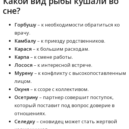
Какой вид рыбы кушали во
сне?
Горбушу
– к необходимости обратиться ко
врачу.
Камбалу
– к приезду родственников.
Карася
– к большим расходам.
Карпа
– к смене работы.
Лосося
– к интересной встрече.
Мурену
– к конфликту с высокопоставленным
лицом.
Окуня
– к ссоре с коллективом.
Осетрину
– партнер совершит поступок,
который поставит под вопрос доверие в
отношениях.
Селедку
– сновидец может стать жертвой