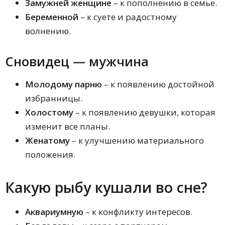
Замужней женщине
– к пополнению в семье.
Сонник для мужчин
Беременной
– к суете и радостному
Лунный сонник
Интимный сонник
волнению.
Психологический сонник
Зимний сонник
Сновидец — мужчина
Летний сонник
Осенний сонник
Домашний сонник
Молодому парню
– к появлению достойной
Творческий сонник
избранницы.
Сонник подсознания
Холостому
– к появлению девушки, которая
Астрологический сонник
Символический сонник
изменит все планы.
Американский сонник
Женатому
– к улучшению материального
Цыганский сонник
положения.
Дворянский сонник Гришиной
Сонник Федоровской
Магический сонник
Какую рыбу кушали во сне?
Сонник Дмитрия и Надежды Зимы
Новейший сонник Иванова
Сонник Валерия Мельникова
Аквариумную
– к конфликту интересов.