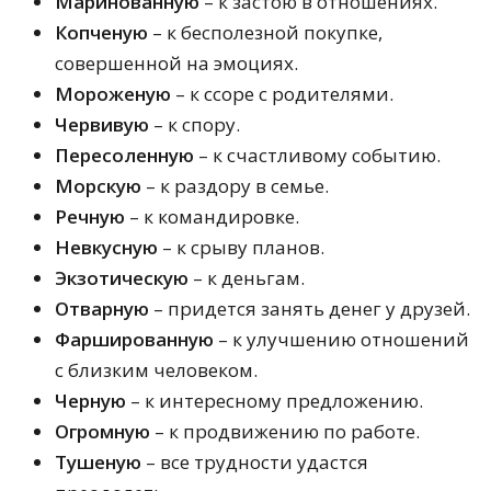
Маринованную
– к застою в отношениях.
Копченую
– к бесполезной покупке,
совершенной на эмоциях.
Мороженую
– к ссоре с родителями.
Червивую
– к спору.
Пересоленную
– к счастливому событию.
Морскую
– к раздору в семье.
Речную
– к командировке.
Невкусную
– к срыву планов.
Экзотическую
– к деньгам.
Отварную
– придется занять денег у друзей.
Фаршированную
– к улучшению отношений
с близким человеком.
Черную
– к интересному предложению.
Огромную
– к продвижению по работе.
Тушеную
– все трудности удастся