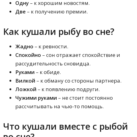
Одну
– к хорошим новостям.
Две
– к получению премии.
Как кушали рыбу во сне?
Жадно
– к ревности.
Спокойно
– сон отражает спокойствие и
рассудительность сновидца.
Руками
– к обиде.
Вилкой
– к обману со стороны партнера.
Ложкой
– к появлению подруги.
Чужими руками
– не стоит постоянно
рассчитывать на чью-то помощь.
Что кушали вместе с рыбой
во сне?