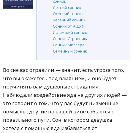
сонник
Летний сонник
Осенний сонник
Весенний сонник
Сонник от А до Я
Исламский сонник
Сонник Странника
Сонник Миллера
Семейный сонник
Сонник современной женщины
Сонник символов
Во сне вас отравили — значит, есть угроза того,
Сонник Роммеля
Сонник Райдо
что вы окажетесь под влиянием, и оно будет
Толкователь снов
причинять вам душевные страдания.
Сонник Лонго
Наблюдали воздействие яда на других людей —
Эзотерический сонник
Французский сонник
это говорит о том, что у вас будут низменные
Сонник Лоффа
помыслы, другие по вашей вине собьются с
Сонник по алфавиту
правильного пути. Сон, в котором девушка
Астрологический сонник
Сонник С. Каратова
хотела с помощью яда избавиться от