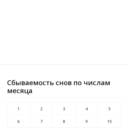
Сбываемость снов по числам
месяца
1
2
3
4
5
6
7
8
9
10