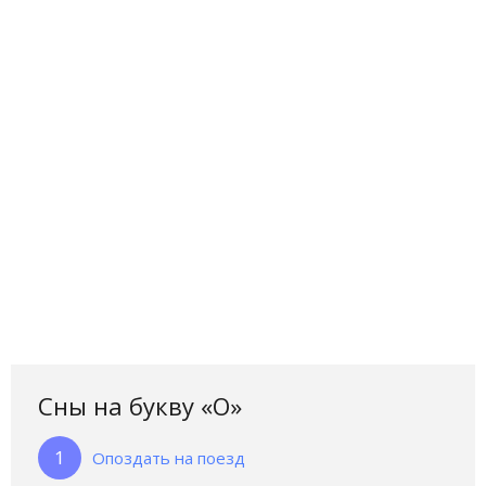
Сны на букву «О‎»‎
Опоздать на поезд