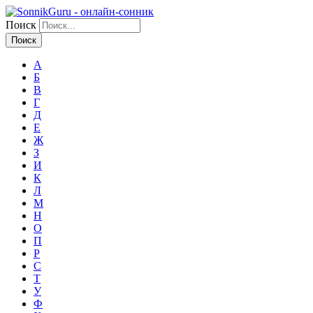
Поиск
А
Б
В
Г
Д
Е
Ж
З
И
К
Л
М
Н
О
П
Р
С
Т
У
Ф