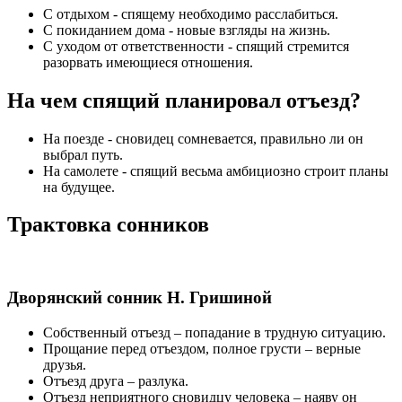
С отдыхом - спящему необходимо расслабиться.
С покиданием дома - новые взгляды на жизнь.
С уходом от ответственности - спящий стремится
разорвать имеющиеся отношения.
На чем спящий планировал отъезд?
На поезде - сновидец сомневается, правильно ли он
выбрал путь.
На самолете - спящий весьма амбициозно строит планы
на будущее.
Трактовка сонников
Дворянский сонник Н. Гришиной
Собственный отъезд – попадание в трудную ситуацию.
Прощание перед отъездом, полное грусти – верные
друзья.
Отъезд друга – разлука.
Отъезд неприятного сновидцу человека – наяву он