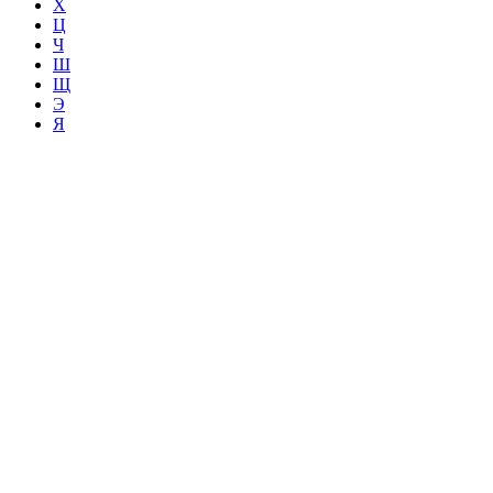
Х
Ц
Ч
Ш
Щ
Э
Я