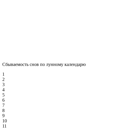
Сбываемость снов по лунному календарю
1
2
3
4
5
6
7
8
9
10
11