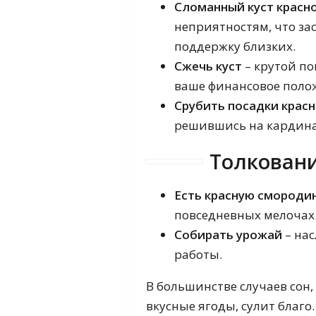
Сломанный куст крас
неприятностям, что за
поддержку близких.
Сжечь куст
– крутой п
ваше финансовое поло
Срубить посадки крас
решившись на кардин
Толковани
Есть красную смороди
повседневных мелочах
Собирать урожай
– на
работы.
В большинстве случаев сон,
вкусные ягоды, сулит благо.