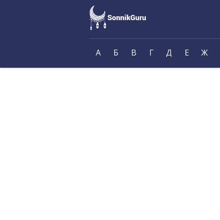
А
Б
В
Г
Д
Е
Ж