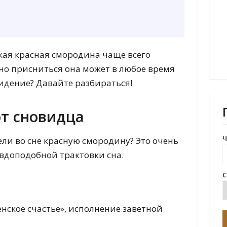
дкая красная смородина чаще всего
 но присниться она может в любое время
видение? Давайте разбираться!
от сновидца
Ч
ели во сне красную смородину? Это очень
вдоподобной трактовки сна.
С
енское счастье», исполнение заветной