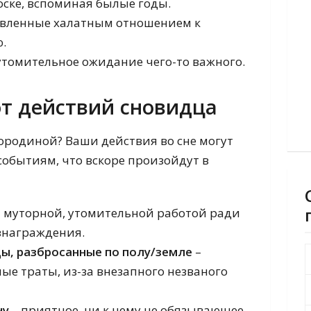
оске, вспоминая былые годы.
ловленные халатным отношением к
.
утомительное ожидание чего-то важного.
от действий сновидца
мородиной? Ваши действия во сне могут
событиям, что вскоре произойдут в
 муторной, утомительной работой ради
знаграждения.
ы, разбросанные по полу/земле
–
е траты, из-за внезапного незваного
ну
– приятное, ни к чему не обязывающее