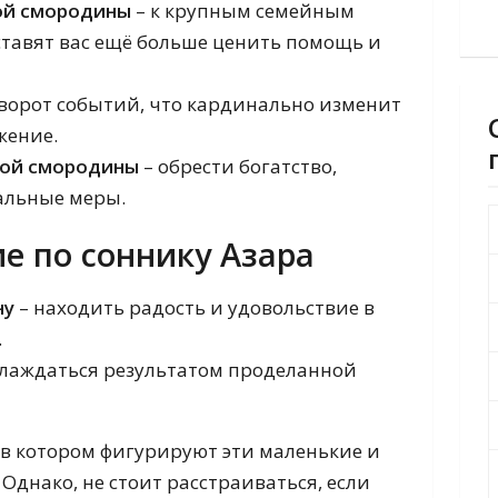
ной смородины
– к крупным семейным
ставят вас ещё больше ценить помощь и
оворот событий, что кардинально изменит
жение.
ной смородины
– обрести богатство,
альные меры.
е по соннику Азара
ну
– находить радость и удовольствие в
.
слаждаться результатом проделанной
 в котором фигурируют эти маленькие и
 Однако, не стоит расстраиваться, если