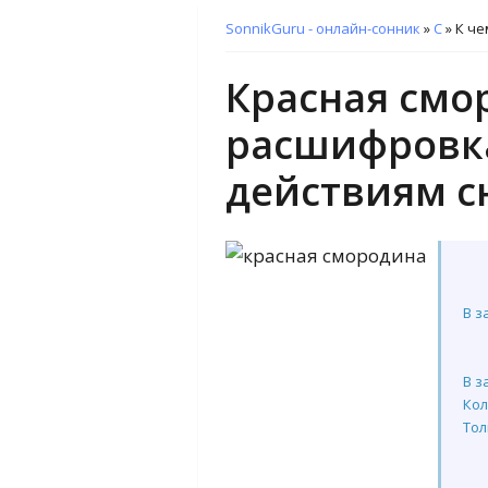
SonnikGuru - онлайн-сонник
»
С
»
К че
Красная смор
расшифровка
действиям с
В з
В з
Кол
Тол