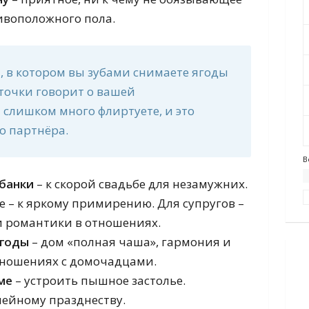
ивоположного пола.
, в котором вы зубами снимаете ягоды
точки говорит о вашей
 слишком много флиртуете, и это
о партнёра.
В
 банки
– к скорой свадьбе для незамужних.
е – к яркому примирению. Для супругов –
и романтики в отношениях.
ягоды
– дом «полная чаша», гармония и
ношениях с домочадцами.
ме
– устроить пышное застолье.
мейному празднеству.