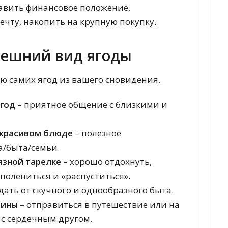
авить финансовое положение,
чту, накопить на крупную покупку.
нешний вид ягоды
ю самих ягод из вашего сновидения.
ягод
– приятное общение с близкими и
 красивом блюде
– полезное
а/быта/семьи.
язной тарелке
– хорошо отдохнуть,
 полениться и «распуститься».
дать от скучного и однообразного быта.
дины
– отправиться в путешествие или на
с сердечным другом.