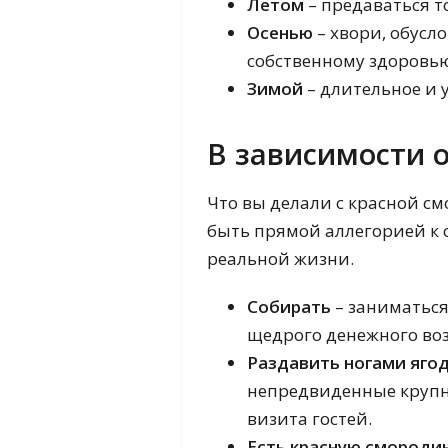
Летом
– предаваться т
Осенью
– хвори, обус
собственному здоровью
Зимой
– длительное и 
В зависимости 
Что вы делали с красной с
быть прямой аллегорией к 
реальной жизни.
Собирать
– заниматься
щедрого денежного во
Раздавить ногами ягод
непредвиденные крупны
визита гостей.
Есть красную смороди