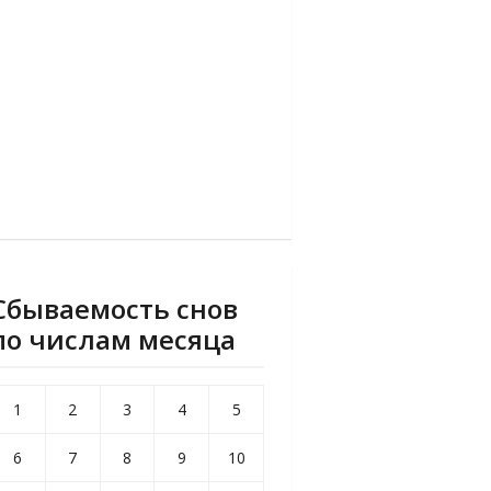
Сбываемость снов
по числам месяца
1
2
3
4
5
6
7
8
9
10