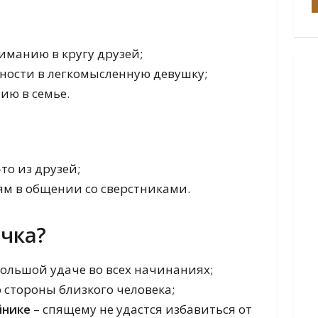
Сонник Странника
Сонник Екатерины Великой
Сонник Целительницы Акулины
иманию в кругу друзей;
Современный сонник
Сонник XXI века
ности в легкомысленную девушку;
Эзотерический сонник
ию в семье.
Любовный сонник
Сонник для мужчин
Сонник для женщин
Психологический сонник
Сонник подсознания
-то из друзей;
Интимный сонник
Домашний сонник
ям в общении со сверстниками.
ачка?
большой удаче во всех начинаниях;
о стороны близкого человека;
йнике
– спящему не удастся избавиться от