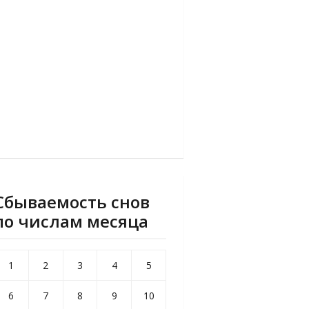
Сбываемость снов
по числам месяца
1
2
3
4
5
6
7
8
9
10