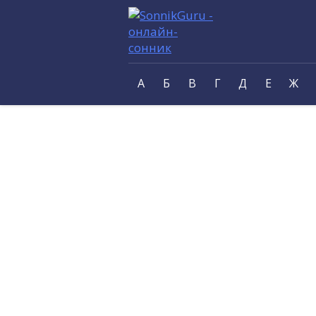
А
Б
В
Г
Д
Е
Ж