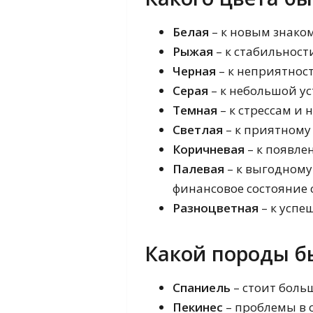
Белая
– к новым знако
Рыжая
– к стабильност
Черная
– к неприятност
Серая
– к небольшой ус
Темная
– к стрессам и 
Светлая
– к приятному
Коричневая
– к появле
Палевая
– к выгодному
финансовое состояние 
Разноцветная
– к успе
Какой породы б
Спаниель
– стоит боль
Пекинес
– проблемы в 