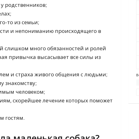
 у родственников;
елах;
го-то из семьи;
ости и непониманию происходящего в
й слишком много обязанностей и ролей
дная привычка высасывает все силы из
лем и страха живого общения с людьми;
В
у знакомству;
бимым человеком;
ниям, скорейшее лечение которых поможет
м гостям.
ла маленькая собака?