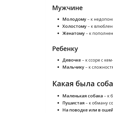
Мужчине
Молодому
– к недопон
Холостому
– к влюблен
Женатому
– к пополнен
Ребенку
Девочке
– к ссоре с кем
Мальчику
– к сложност
Какая была соб
Маленькая собака
– к 
Пушистая
– к обману с
На поводке или в оше