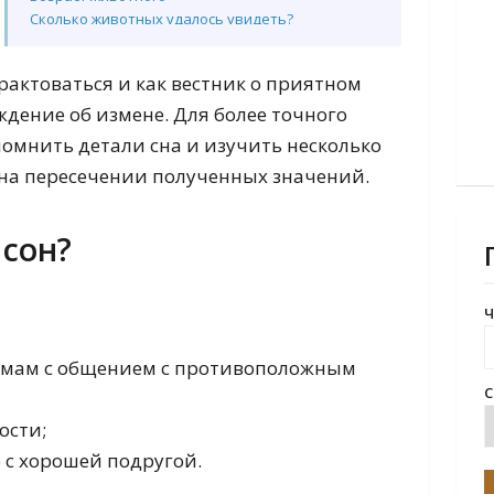
Сколько животных удалось увидеть?
Толкование сна по дням недели
Толкование по разным сонникам
рактоваться и как вестник о приятном
Сонник Миллера
ждение об измене. Для более точного
Сонник Ванги
Сонник Фрейда
омнить детали сна и изучить несколько
Сонник Велес
 на пересечении полученных значений.
Сонник Лонго
Сонник Кананита
Сонник Цветкова
 сон?
Славянский сонник
Русский сонник
Украинский сонник
Ч
Исламский сонник
Китайский сонник
емам с общением с противоположным
Английский сонник
Французский сонник
С
Ассирийский сонник
ости;
Сонник Нострадамуса
е с хорошей подругой.
Сонник Лоффа
Сонник Азара