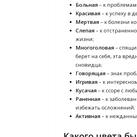
Больная
– к проблемам
Красивая
– к успеху в д
Мертвая
– к болезни ко
Слепая
– к отстраненн
жизни;
Многоголовая
– спящи
берет на себя, эта вре
сновидца;
Говорящая
– знак проб
Игривая
– к интересном
Кусачая
– к ссоре с лю
Раненная
– к заболева
избежать осложнений;
Активная
– к нежданны
Какого цвета бы