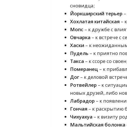
сновидца;
Йоркширский терьер
–
Хохлатая китайская
– 
Мопс
– к дружбе с вли
Овчарка
– к встрече с
Хаски
– к неожиданным
Пудель
– к приятно по
Такса
– к ссоре со сво
Померанец
– к прибавл
Дог
– к деловой встрече
Ротвейлер
– к ситуаци
новых друзей, либо но
Лабрадор
– к появлени
Гончая
– к раскрытию 
Чихуахуа
– к визиту ро
Мальтийская болонка