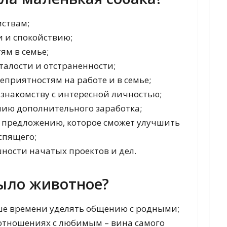
мствам;
и и спокойствию;
ям в семье;
талости и отстраненности;
неприятностям на работе и в семье;
 знакомству с интересной личностью;
нию дополнительного заработка;
 предложению, которое сможет улучшить
спящего;
шности начатых проектов и дел.
ыло животное?
ше времени уделять общению с родными;
отношениях с любимым – вина самого