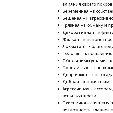
влияния своего покров
Беременная
– к собств
Бешеная
– к агрессивн
Грязная
– к обману и п
Декоративная
– к фикт
Жалкая
– к неприятнос
Лохматая
– к благопол
Толстая
– к появлению 
С большими ушами
– к
Породистая
– к знаком
Дворняжка
– к неожид
Добрая
– к приятным з
Агрессивная
– к ссора
вспыльчивости;
Охотничья
– спящему п
возможность, главное е