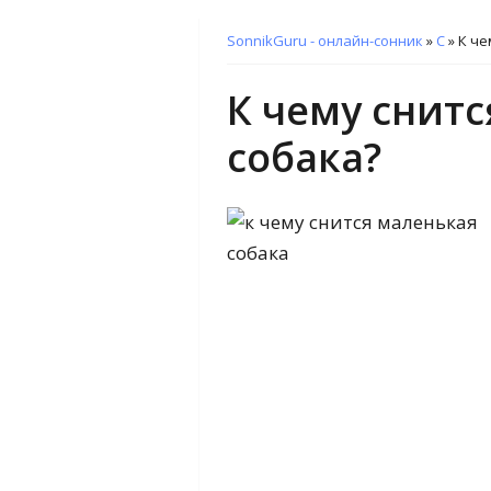
SonnikGuru - онлайн-сонник
»
С
»
К че
К чему снит
собака?