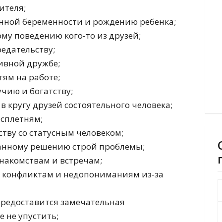
ителя;
енной беременности и рождению ребенка;
ому поведению кого-то из друзей;
редательству;
ивной дружбе;
тям на работе;
учию и богатству;
в кругу друзей состоятельного человека;
 сплетням;
ству со статусным человеком;
анному решению строй проблемы;
накомствам и встречам;
м, конфликтам и недопониманиям из-за
редоставится замечательная
е не упустить;