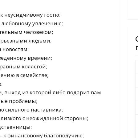
 к неусидчивому гостю;
к любовному увлечению;
ятельным человеком;
 серьезными людьми;
 новостям;
веденному времени;
енравным коллегой;
ению в семействе;
;
и, выход из которой либо подарит вам
вые проблемы;
ю сильного наставника;
близкого с неожиданной стороны;
дственницы;
– к финансовому благополучию;