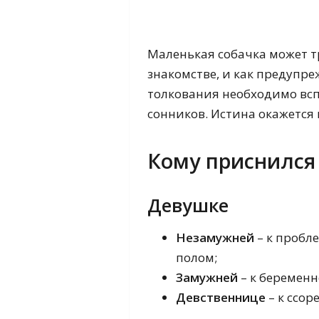
Маленькая собачка может т
знакомстве, и как предупре
толкования необходимо всп
сонников. Истина окажется
Кому приснился
Девушке
Незамужней
– к пробл
полом;
Замужней
– к беременн
Девственнице
– к ссор