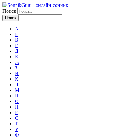
Поиск
А
Б
В
Г
Д
Е
Ж
З
И
К
Л
М
Н
О
П
Р
С
Т
У
Ф