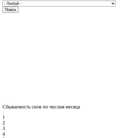
Сбываемость снов по числам месяца
1
2
3
4