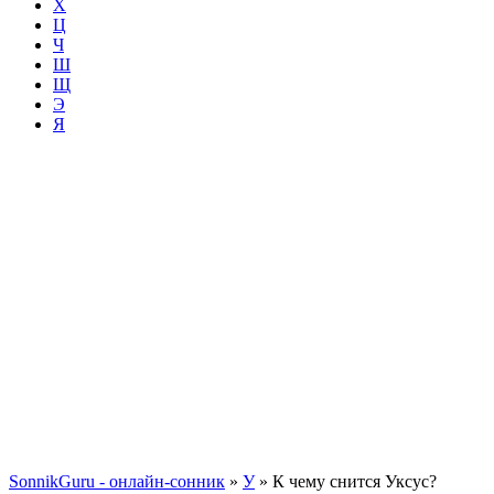
Х
Ц
Ч
Ш
Щ
Э
Я
SonnikGuru - онлайн-сонник
»
У
»
К чему снится Уксус?