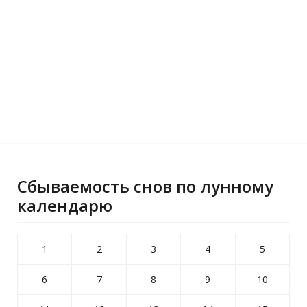
Сбываемость снов по лунному
календарю
1
2
3
4
5
6
7
8
9
10