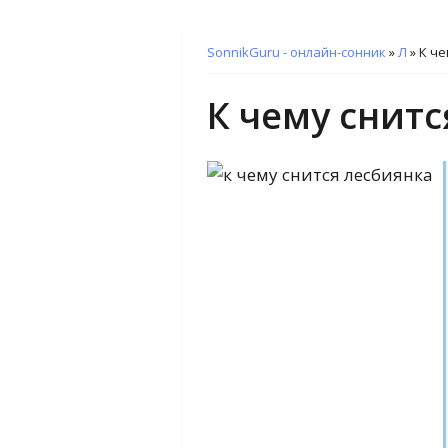
SonnikGuru - онлайн-сонник
»
Л
»
К че
К чему снитс