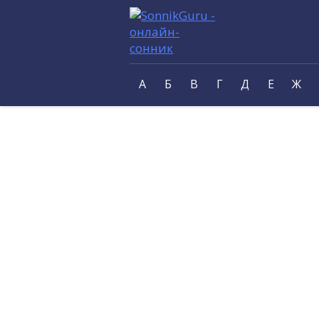
А
Б
В
Г
Д
Е
Ж