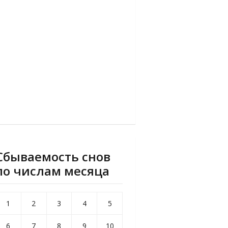
Сбываемость снов
по числам месяца
1
2
3
4
5
6
7
8
9
10