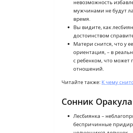
невозможность избавле
мужчинами не будут л
время.
Вы видите, как лесбиян
достоинством справите
Матери снится, что у 
ориентация, – в реаль
с ребенком, что может
отношений.
Читайте также:
К чему снитс
Сонник Оракула
Лесбиянка – неблагоп
беспричинные придирки
целующихся девушек – 