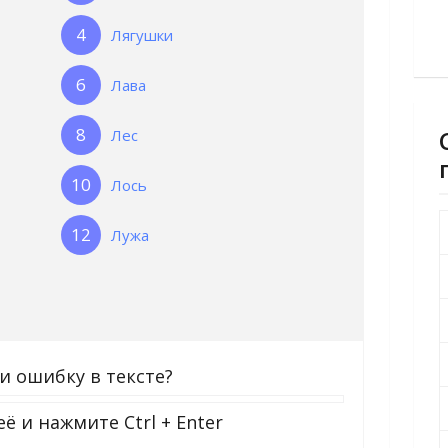
Лягушки
Лава
Лес
Лось
Лужа
и ошибку в тексте?
её и нажмите
Ctrl + Enter