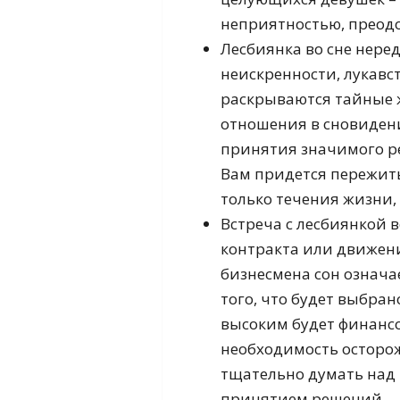
неприятностью, преодо
Лесбиянка во сне нере
неискренности, лукавст
раскрываются тайные ж
отношения в сновиден
принятия значимого ре
Вам придется пережить
только течения жизни,
Встреча с лесбиянкой 
контракта или движени
бизнесмена сон означа
того, что будет выбран
высоким будет финансо
необходимость осторо
тщательно думать над 
принятием решений.