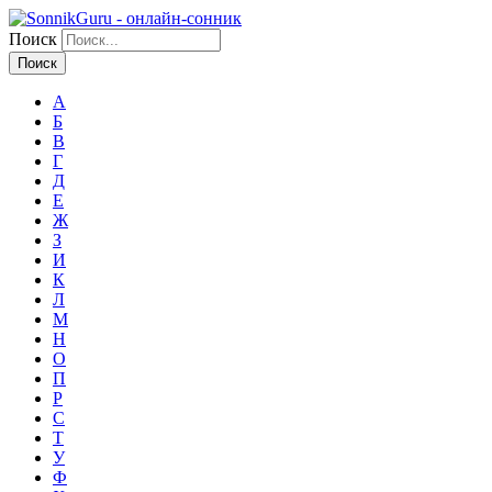
Поиск
А
Б
В
Г
Д
Е
Ж
З
И
К
Л
М
Н
О
П
Р
С
Т
У
Ф