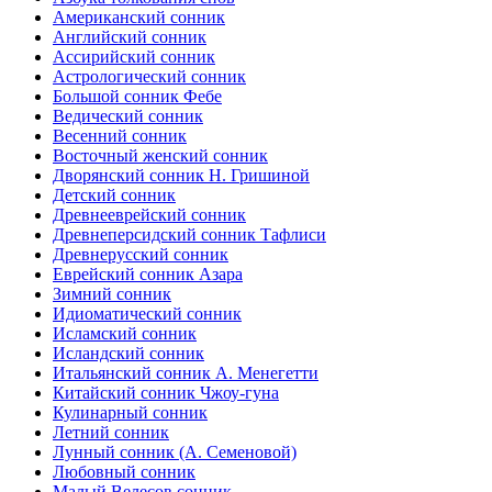
Американский сонник
Английский сонник
Ассирийский сонник
Астрологический сонник
Большой сонник Фебе
Ведический сонник
Весенний сонник
Восточный женский сонник
Дворянский сонник Н. Гришиной
Детский сонник
Древнееврейский сонник
Древнеперсидский сонник Тафлиси
Древнерусский сонник
Еврейский сонник Азара
Зимний сонник
Идиоматический сонник
Исламский сонник
Исландский сонник
Итальянский сонник А. Менегетти
Китайский сонник Чжоу-гуна
Кулинарный сонник
Летний сонник
Лунный сонник (А. Семеновой)
Любовный сонник
Малый Велесов сонник