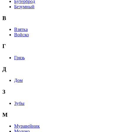
Бутерброд
Безумный
В
Взятка
Войско
Г
Грязь
Д
Дом
З
Зубы
М
Муравейник
Молоко