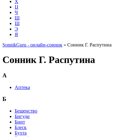
Х
Ц
Ч
Ш
Щ
Э
Я
SonnikGuru - онлайн-сонник
»
Сонник Г. Распутина
Сонник Г. Распутина
А
Аптека
Б
Бешенство
Бигуди
Бинт
Блеск
Бухта