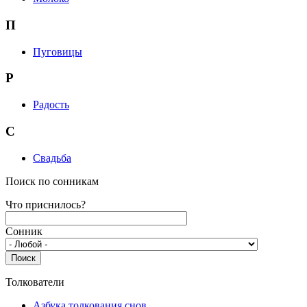
П
Пуговицы
Р
Радость
С
Свадьба
Поиск по сонникам
Что приснилось?
Сонник
Толкователи
Азбука толкования снов