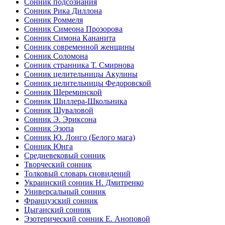
Сонник подсознания
Сонник Рика Диллона
Сонник Роммеля
Сонник Симеона Прозорова
Сонник Симона Кананита
Сонник современной женщины
Сонник Соломона
Сонник странника Т. Смирнова
Сонник целительницы Акулины
Сонник целительницы Федоровской
Сонник Шереминской
Сонник Шиллера-Школьника
Сонник Шуваловой
Сонник Э. Эриксона
Сонник Эзопа
Сонник Ю. Лонго (Белого мага)
Сонник Юнга
Средневековый сонник
Творческий сонник
Толковый словарь сновидений
Украинский сонник Н. Дмитренко
Универсальный сонник
Французский сонник
Цыганский сонник
Эзотерический сонник Е. Аноповой