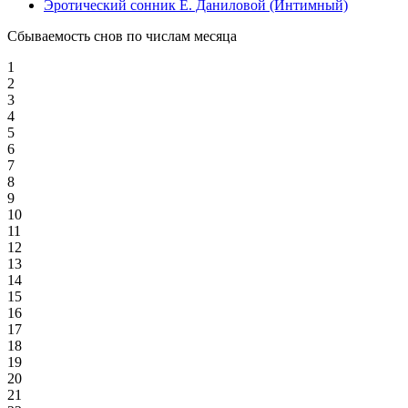
Эротический сонник Е. Даниловой (Интимный)
Сбываемость снов по числам месяца
1
2
3
4
5
6
7
8
9
10
11
12
13
14
15
16
17
18
19
20
21