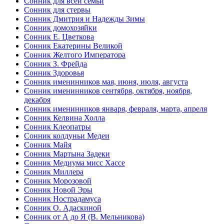
Сонник для всей семьи
Сонник для стервы
Сонник Дмитрия и Надежды Зимы
Сонник домохозяйки
Сонник Е. Цветкова
Сонник Екатерины Великой
Сонник Желтого Императора
Сонник З. Фрейда
Сонник Здоровья
Сонник именинников мая, июня, июля, августа
Сонник именинников сентября, октября, ноября,
декабря
Сонник именинников января, февраля, марта, апреля
Сонник Келвина Холла
Сонник Клеопатры
Сонник колдуньи Медеи
Сонник Майя
Сонник Мартына Задеки
Сонник Медиума мисс Хассе
Сонник Миллера
Сонник Морозовой
Сонник Новой Эры
Сонник Нострадамуса
Сонник О. Адаскиной
Сонник от А до Я (В. Мельникова)