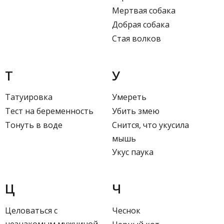
Мертвая собака
Добрая собака
Стая волков
Т
У
Татуировка
Умереть
Тест на беременность
Убить змею
Тонуть в воде
Снится, что укусила
мышь
Укус паука
Ц
Ч
Целоваться с
Чеснок
незнакомым мужчиной