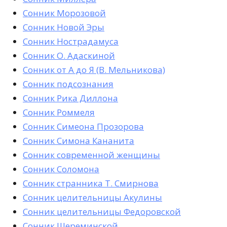
Сонник Морозовой
Сонник Новой Эры
Сонник Нострадамуса
Сонник О. Адаскиной
Сонник от А до Я (В. Мельникова)
Сонник подсознания
Сонник Рика Диллона
Сонник Роммеля
Сонник Симеона Прозорова
Сонник Симона Кананита
Сонник современной женщины
Сонник Соломона
Сонник странника Т. Смирнова
Сонник целительницы Акулины
Сонник целительницы Федоровской
Сонник Шереминской