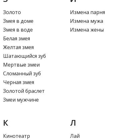
Золото
Измена парня
Змея в доме
Измена мужа
Змея в воде
Измена жены
Белая змея
Желтая змея
Шатающийся зуб
Мертвые змеи
Сломанный зуб
Черная змея
Золотой браслет
Змеи мужчине
К
Л
Кинотеатр
Лай