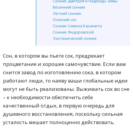
Сонник Дмитрия и Надежды Зимы
Весенний сонник
Летний сонник
Осенний сок
Сонник Симона Кананита
Сонник Федоровской
Эзотерический сонник
Современный сонник
Сонник Екатерины Великой
Сон, в котором вы пьете сок, предрекает
Дворянский сонник Н. Гришиной
процветание и хорошее самочувствие. Если вам
Сонник целительницы Акулины
Житейский сонник
снится завод по изготовлению сока, в котором
Сонник Артемидора
работают люди, то наяву ваши глобальные идеи
Сонник крылатых фраз
могут не быть реализованы. Выжимать сок во сне
Онлайн сонник
Американский сонник
– к необходимости обеспечить себе
Сонник здоровья
качественный отдых, в первую очередь для
Сонник XXI века
душевного восстановления, поскольку сильная
Сонник Дениз Линн
Сонник Велес
усталость мешает полноценно действовать.
Сонник 2012
Китайский сонник