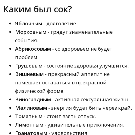
Сонник Странника
Каким был сок?
Сонник Симеона Прозорова
Семейный сонник
Яблочным
- долголетие.
Исламский сонник
Сонник Фэн-шуй
Морковным
- грядут знаменательные
Сонник Фрейда
события.
Сонник Миллера
Абрикосовым
- со здоровьем не будет
Цыганский сонник
Восточный женский сонник
проблем.
Полный сонник Новой Эры
Грушевым
- состояние здоровья улучшится.
Общий сонник
Вишневым
- прекрасный аппетит не
Сборник сонников
Сонник Ванги
помешает оставаться в прекрасной
Сонник Нострадамуса
физической форме.
Виноградным
- активная сексуальная жизнь.
Малиновым
- энергия будет бить через край.
Томатным
- стоит взять отпуск.
Лимонным
- удивительные приключения.
Гранатовым
- удовольствия.